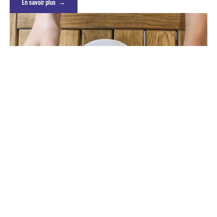
En savoir plus
Le CBD comme remède par
excellence pour soulager
l’anxiété
De nos jours, on estime que plus de 260 millions de personnes dans le
monde présentent des troubles
…
En savoir plus