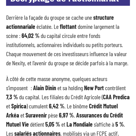
Derrière la façade du groupe se cache une
structure
actionnariale
éclatée. Le
flottant
domine largement la
scène :
64,02 %
du capital circule entre fonds
institutionnels, actionnaires individuels ou petits porteurs.
Chaque mouvement de ces investisseurs influence la valeur
de Nexity, et l’avenir du groupe se décide parfois à la marge.
À côté de cette masse anonyme, quelques acteurs
s’imposent :
Alain Dinin
et sa holding
New Port
contrôlent
7,3 %
du capital. Les filiales du Crédit Agricole (
CAA Predica
et
Spirica
) cumulent
6,42 %
. Le binôme
Crédit Mutuel
Arkéa
et
Suravenir
pèse
6,97 %
.
Assurances du Crédit
Mutuel Vie
détient
5,05 %
et
La Mondiale
s’affiche à
5 %
.
Les
salariés actionnaires
, mobilisés via un FCPE actif,