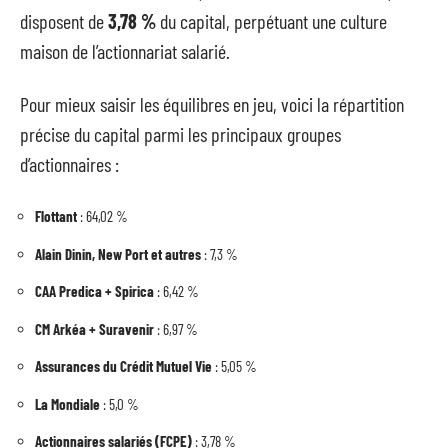
disposent de
3,78 %
du capital, perpétuant une culture
maison de l’actionnariat salarié.
Pour mieux saisir les équilibres en jeu, voici la répartition
précise du capital parmi les principaux groupes
d’actionnaires :
Flottant
: 64,02 %
Alain Dinin, New Port et autres
: 7,3 %
CAA Predica + Spirica
: 6,42 %
CM Arkéa + Suravenir
: 6,97 %
Assurances du Crédit Mutuel Vie
: 5,05 %
La Mondiale
: 5,0 %
Actionnaires salariés (FCPE)
: 3,78 %