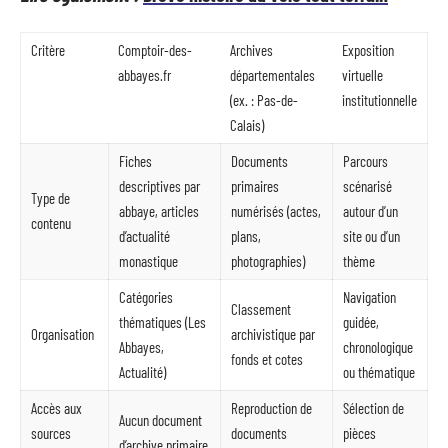
Critère
Comptoir-des-
Archives
Exposition
abbayes.fr
départementales
virtuelle
(ex. : Pas-de-
institutionnelle
Calais)
Fiches
Documents
Parcours
descriptives par
primaires
scénarisé
Type de
abbaye, articles
numérisés (actes,
autour d’un
contenu
d’actualité
plans,
site ou d’un
monastique
photographies)
thème
Catégories
Navigation
Classement
thématiques (Les
guidée,
Organisation
archivistique par
Abbayes,
chronologique
fonds et cotes
Actualité)
ou thématique
Accès aux
Reproduction de
Sélection de
Aucun document
sources
documents
pièces
d’archive primaire