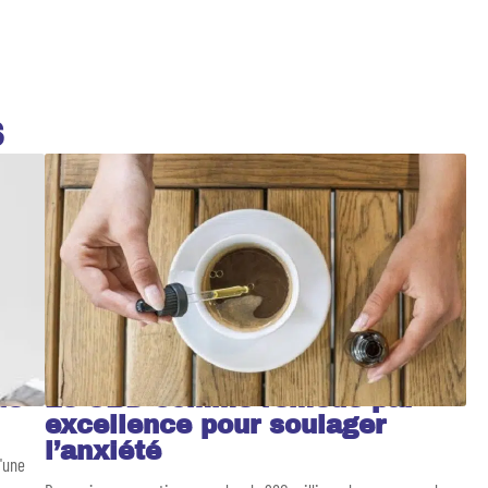
S
de
Le CBD comme remède par
excellence pour soulager
l’anxiété
d'une