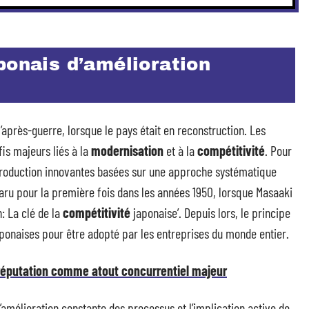
ponais d’amélioration
après-guerre, lorsque le pays était en reconstruction. Les
is majeurs liés à la
modernisation
et à la
compétitivité
. Pour
production innovantes basées sur une approche systématique
paru pour la première fois dans les années 1950, lorsque Masaaki
: La clé de la
compétitivité
japonaise’. Depuis lors, le principe
aponaises pour être adopté par les entreprises du monde entier.
e-réputation comme atout concurrentiel majeur
amélioration constante des processus et l’implication active de