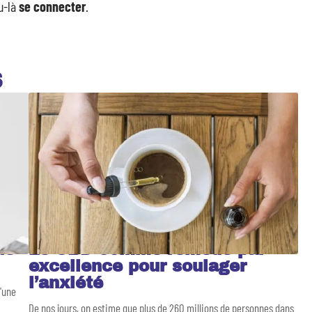
au-là
se connecter
.
S
de
Le CBD comme remède par
excellence pour soulager
l’anxiété
d'une
De nos jours, on estime que plus de 260 millions de personnes dans